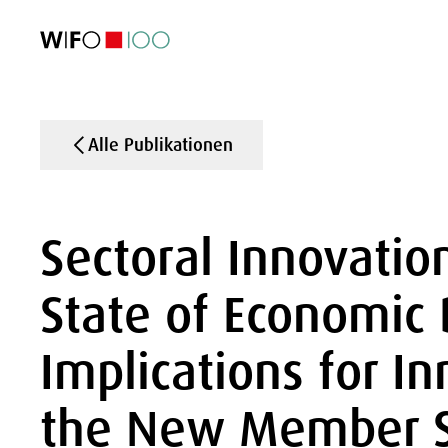
AKTUELL
AKTUELL
AKTUELL
AKTUELL
Außenhandel
Außenhandel
Außenhandel
Außenhandel
Visualisierungen
Visualisierungen
Visualisierungen
Visualisierungen
WIFO-Wirtsc
WIFO-Wirtsc
WIFO-Wirtsc
WIFO-Wirtsc
Alle Publikationen
Sectoral Innovati
State of Economic
Implications for In
the New Member S