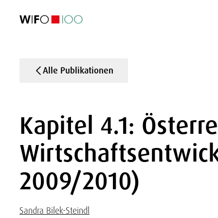
AKTUELL
AKTUELL
AKTUELL
AKTUELL
Außenhandel
Außenhandel
Außenhandel
Außenhandel
Visualisierungen
Visualisierungen
Visualisierungen
Visualisierungen
WIFO-Wirtsc
WIFO-Wirtsc
WIFO-Wirtsc
WIFO-Wirtsc
Alle Publikationen
Kapitel 4.1: Österr
Wirtschaftsentwick
2009/2010)
Sandra Bilek-Steindl