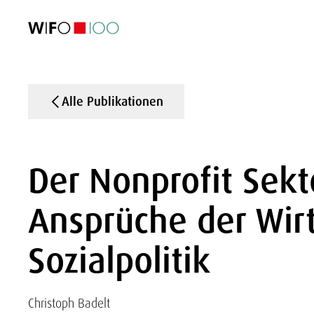
AKTUELL
AKTUELL
AKTUELL
AKTUELL
Außenhandel
Außenhandel
Außenhandel
Außenhandel
Visualisierungen
Visualisierungen
Visualisierungen
Visualisierungen
WIFO-Wirtsc
WIFO-Wirtsc
WIFO-Wirtsc
WIFO-Wirtsc
Alle Publikationen
Der Nonprofit Sekt
Ansprüche der Wirt
Sozialpolitik
Christoph Badelt