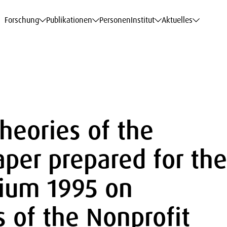
haftsdaten
haftsdaten
haftsdaten
haftsdaten
Karriere
Karriere
Karriere
Karriere
Modelle am WIFO
Modelle am WIFO
Modelle am WIFO
Modelle am WIFO
Forschung
Publikationen
Personen
Institut
Aktuelles
heories of the
aper prepared for the
ium 1995 on
 of the Nonprofit