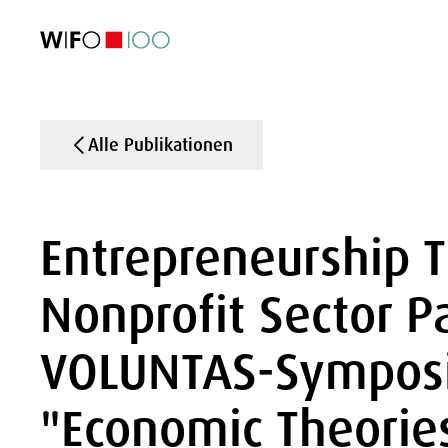
AKTUELL
AKTUELL
AKTUELL
AKTUELL
Außenhandel
Außenhandel
Außenhandel
Außenhandel
Visualisierungen
Visualisierungen
Visualisierungen
Visualisierungen
WIFO-Wirtsc
WIFO-Wirtsc
WIFO-Wirtsc
WIFO-Wirtsc
Alle Publikationen
Entrepreneurship T
Nonprofit Sector P
VOLUNTAS-Sympos
"Economic Theories