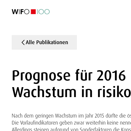
AKTUELL
AKTUELL
AKTUELL
AKTUELL
Außenhandel
Außenhandel
Außenhandel
Außenhandel
Visualisierungen
Visualisierungen
Visualisierungen
Visualisierungen
WIFO-Wirtsc
WIFO-Wirtsc
WIFO-Wirtsc
WIFO-Wirtsc
Alle Publikationen
Prognose für 2016 
Wachstum in risik
Nach dem geringen Wachstum im Jahr 2015 dürfte die öste
Die Vorlaufindikatoren geben zwar weiterhin keine nen
Allerdings steigen aufgrund von Sonderfaktoren die Kon