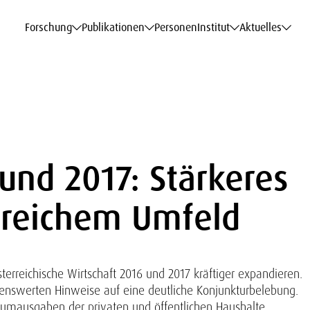
haftsdaten
haftsdaten
haftsdaten
haftsdaten
Karriere
Karriere
Karriere
Karriere
Modelle am WIFO
Modelle am WIFO
Modelle am WIFO
Modelle am WIFO
Forschung
Publikationen
Personen
Institut
Aktuelles
und 2017: Stärkeres
oreichem Umfeld
rreichische Wirtschaft 2016 und 2017 kräftiger expandieren.
nenswerten Hinweise auf eine deutliche Konjunkturbelebung.
sumausgaben der privaten und öffentlichen Haushalte