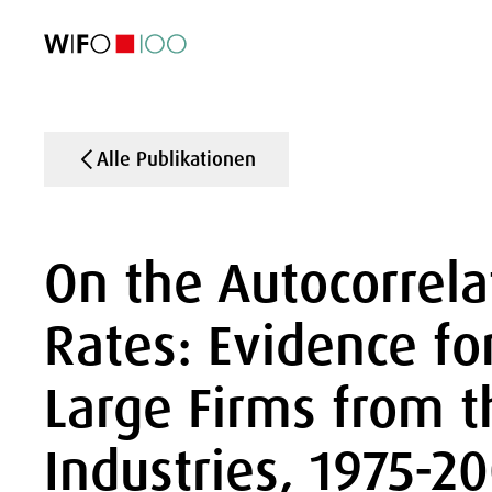
AKTUELL
AKTUELL
AKTUELL
AKTUELL
Außenhandel
Außenhandel
Außenhandel
Außenhandel
Visualisierungen
Visualisierungen
Visualisierungen
Visualisierungen
WIFO-Wirtsc
WIFO-Wirtsc
WIFO-Wirtsc
WIFO-Wirtsc
Alle Publikationen
On the Autocorrela
Rates: Evidence fo
Large Firms from t
Industries, 1975-2