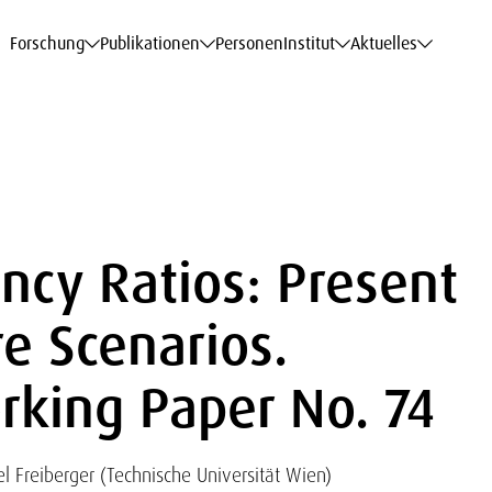
haftsdaten
haftsdaten
haftsdaten
haftsdaten
Karriere
Karriere
Karriere
Karriere
Modelle am WIFO
Modelle am WIFO
Modelle am WIFO
Modelle am WIFO
Forschung
Publikationen
Personen
Institut
Aktuelles
cy Ratios: Present
re Scenarios.
king Paper No. 74
l Freiberger (Technische Universität Wien)