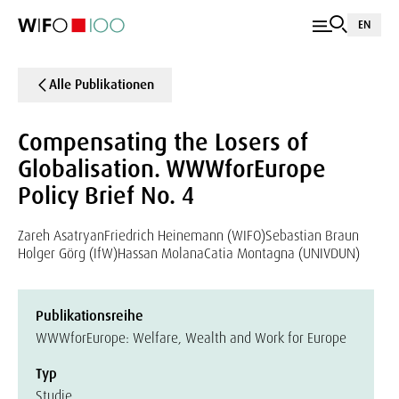
EN
Alle Publikationen
Compensating the Losers of
Globalisation. WWWforEurope
Policy Brief No. 4
Zareh Asatryan
Friedrich Heinemann (WIFO)
Sebastian Braun
Holger Görg (IfW)
Hassan Molana
Catia Montagna (UNIVDUN)
Publikationsreihe
WWWforEurope: Welfare, Wealth and Work for Europe
Typ
Studie