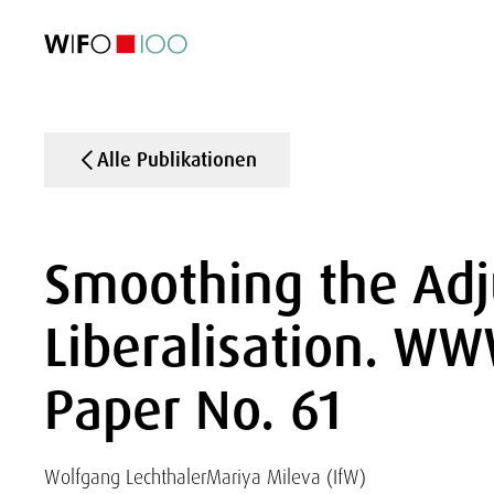
AKTUELL
AKTUELL
AKTUELL
AKTUELL
Außenhandel
Außenhandel
Außenhandel
Außenhandel
Visualisierungen
Visualisierungen
Visualisierungen
Visualisierungen
WIFO-Wirtsc
WIFO-Wirtsc
WIFO-Wirtsc
WIFO-Wirtsc
Alle Publikationen
Smoothing the Adj
Liberalisation. W
Paper No. 61
Wolfgang Lechthaler
Mariya Mileva (IfW)