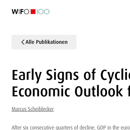
AKTUELL
AKTUELL
AKTUELL
AKTUELL
Außenhandel
Außenhandel
Außenhandel
Außenhandel
Visualisierungen
Visualisierungen
Visualisierungen
Visualisierungen
WIFO-Wirtsc
WIFO-Wirtsc
WIFO-Wirtsc
WIFO-Wirtsc
Alle Publikationen
Early Signs of Cycl
Economic Outlook 
Marcus Scheiblecker
After six consecutive quarters of decline, GDP in the eu