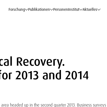
haftsdaten
haftsdaten
haftsdaten
haftsdaten
Karriere
Karriere
Karriere
Karriere
Modelle am WIFO
Modelle am WIFO
Modelle am WIFO
Modelle am WIFO
Forschung
Publikationen
Personen
Institut
Aktuelles
ical Recovery.
for 2013 and 2014
ro area headed up in the second quarter 2013. Business surveys