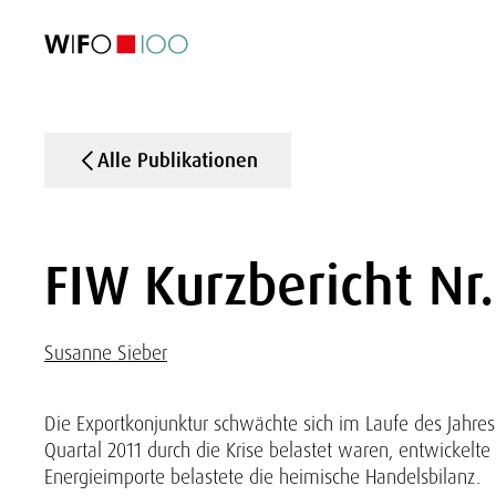
AKTUELL
AKTUELL
AKTUELL
AKTUELL
Außenhandel
Außenhandel
Außenhandel
Außenhandel
Visualisierungen
Visualisierungen
Visualisierungen
Visualisierungen
WIFO-Wirtsc
WIFO-Wirtsc
WIFO-Wirtsc
WIFO-Wirtsc
Alle Publikationen
FIW Kurzbericht Nr.
Susanne Sieber
Die Exportkonjunktur schwächte sich im Laufe des Jahres 
Quartal 2011 durch die Krise belastet waren, entwickelte
Energieimporte belastete die heimische Handelsbilanz.