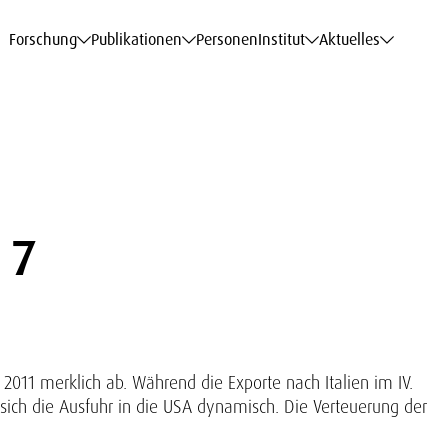
haftsdaten
haftsdaten
haftsdaten
haftsdaten
Karriere
Karriere
Karriere
Karriere
Modelle am WIFO
Modelle am WIFO
Modelle am WIFO
Modelle am WIFO
Forschung
Publikationen
Personen
Institut
Aktuelles
 7
2011 merklich ab. Während die Exporte nach Italien im IV.
 sich die Ausfuhr in die USA dynamisch. Die Verteuerung der