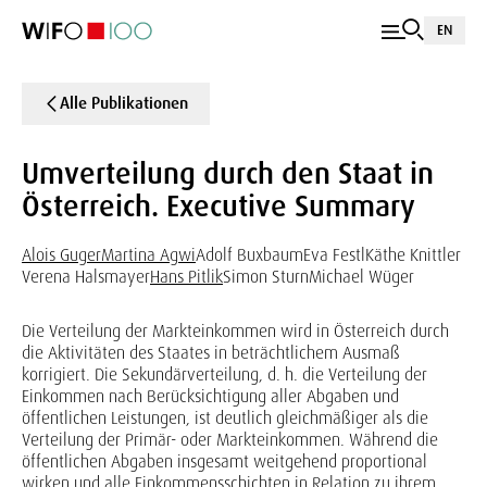
EN
Alle Publikationen
Umverteilung durch den Staat in
Österreich. Executive Summary
Alois Guger
Martina Agwi
Adolf Buxbaum
Eva Festl
Käthe Knittler
Verena Halsmayer
Hans Pitlik
Simon Sturn
Michael Wüger
Die Verteilung der Markteinkommen wird in Österreich durch
die Aktivitäten des Staates in beträchtlichem Ausmaß
korrigiert. Die Sekundärverteilung, d. h. die Verteilung der
Einkommen nach Berücksichtigung aller Abgaben und
öffentlichen Leistungen, ist deutlich gleichmäßiger als die
Verteilung der Primär- oder Markteinkommen. Während die
öffentlichen Abgaben insgesamt weitgehend proportional
wirken und alle Einkommensschichten in Relation zu ihrem