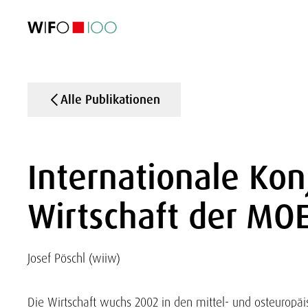
AKTUELL
AKTUELL
AKTUELL
AKTUELL
Außenhandel
Außenhandel
Außenhandel
Außenhandel
Visualisierungen
Visualisierungen
Visualisierungen
Visualisierungen
WIFO-Wirtsc
WIFO-Wirtsc
WIFO-Wirtsc
WIFO-Wirtsc
Alle Publikationen
Internationale Konj
Wirtschaft der MOE
Josef Pöschl (wiiw)
Die Wirtschaft wuchs 2002 in den mittel- und osteuropäis