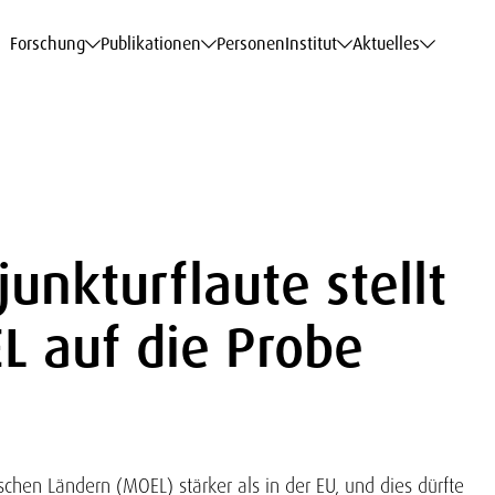
haftsdaten
haftsdaten
haftsdaten
haftsdaten
Karriere
Karriere
Karriere
Karriere
Modelle am WIFO
Modelle am WIFO
Modelle am WIFO
Modelle am WIFO
Forschung
Publikationen
Personen
Institut
Aktuelles
unkturflaute stellt
L auf die Probe
chen Ländern (MOEL) stärker als in der EU, und dies dürfte