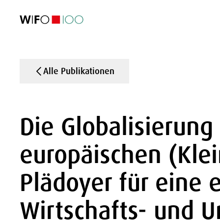
AKTUELL
AKTUELL
AKTUELL
AKTUELL
Außenhandel
Außenhandel
Außenhandel
Außenhandel
Visualisierungen
Visualisierungen
Visualisierungen
Visualisierungen
WIFO-Wirtsc
WIFO-Wirtsc
WIFO-Wirtsc
WIFO-Wirtsc
Alle Publikationen
Die Globalisierung
europäischen (Kle
Plädoyer für eine 
Wirtschafts- und 