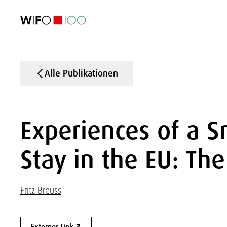
AKTUELL
AKTUELL
AKTUELL
AKTUELL
Außenhandel
Außenhandel
Außenhandel
Außenhandel
Visualisierungen
Visualisierungen
Visualisierungen
Visualisierungen
WIFO-Wirtsc
WIFO-Wirtsc
WIFO-Wirtsc
WIFO-Wirtsc
Alle Publikationen
Experiences of a S
Stay in the EU: The
Fritz Breuss