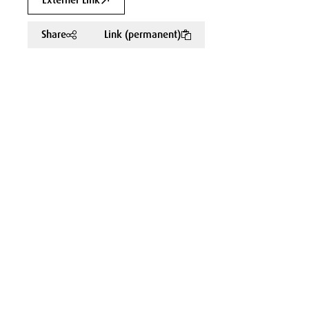
Externer Link
Share
Link (permanent)