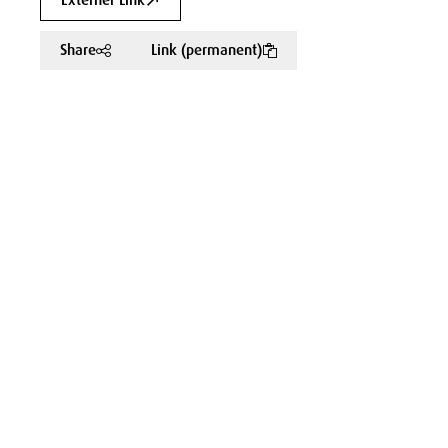
Externer Link
Share
Link (permanent)