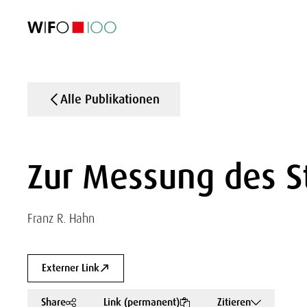
AKTUELL
AKTUELL
AKTUELL
AKTUELL
Außenhandel
Außenhandel
Außenhandel
Außenhandel
Visualisierungen
Visualisierungen
Visualisierungen
Visualisierungen
WIFO-Wirtsc
WIFO-Wirtsc
WIFO-Wirtsc
WIFO-Wirtsc
Alle Publikationen
Zur Messung des S
Franz R. Hahn
Externer Link
Share
Link (permanent)
Zitieren