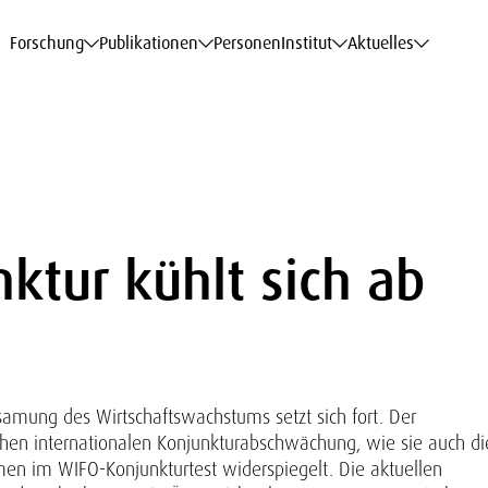
haftsdaten
haftsdaten
haftsdaten
haftsdaten
Karriere
Karriere
Karriere
Karriere
Modelle am WIFO
Modelle am WIFO
Modelle am WIFO
Modelle am WIFO
Forschung
Publikationen
Personen
Institut
Aktuelles
ktur kühlt sich ab
gsamung des Wirtschaftswachstums setzt sich fort. Der
chen internationalen Konjunkturabschwächung, wie sie auch di
en im WIFO-Konjunkturtest widerspiegelt. Die aktuellen