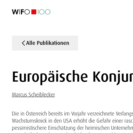
AKTUELL
AKTUELL
AKTUELL
AKTUELL
Außenhandel
Außenhandel
Außenhandel
Außenhandel
Visualisierungen
Visualisierungen
Visualisierungen
Visualisierungen
WIFO-Wirtsc
WIFO-Wirtsc
WIFO-Wirtsc
WIFO-Wirtsc
Alle Publikationen
Europäische Konjun
Marcus Scheiblecker
Die in Österreich bereits im Vorjahr verzeichnete Verlan
Wachstumsknick in den USA erhöht die Gefahr einer ras
pessimistischere Einschätzung der heimischen Unternehm