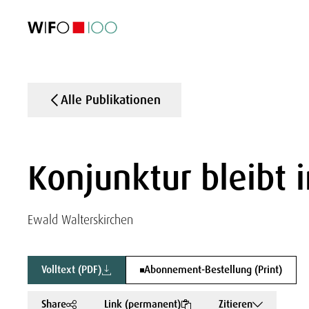
AKTUELL
AKTUELL
AKTUELL
AKTUELL
Außenhandel
Außenhandel
Außenhandel
Außenhandel
Visualisierungen
Visualisierungen
Visualisierungen
Visualisierungen
WIFO-Wirtsc
WIFO-Wirtsc
WIFO-Wirtsc
WIFO-Wirtsc
Alle Publikationen
Konjunktur bleibt
Ewald Walterskirchen
Volltext (PDF)
Abonnement-Bestellung (Print)
Share
Link (permanent)
Zitieren