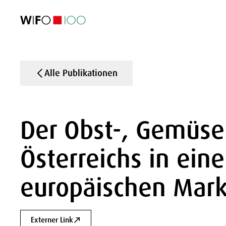
AKTUELL
AKTUELL
AKTUELL
AKTUELL
Außenhandel
Außenhandel
Außenhandel
Außenhandel
Visualisierungen
Visualisierungen
Visualisierungen
Visualisierungen
WIFO-Wirtsc
WIFO-Wirtsc
WIFO-Wirtsc
WIFO-Wirtsc
Alle Publikationen
Der Obst-, Gemüse
Österreichs in ein
europäischen Mark
Externer Link