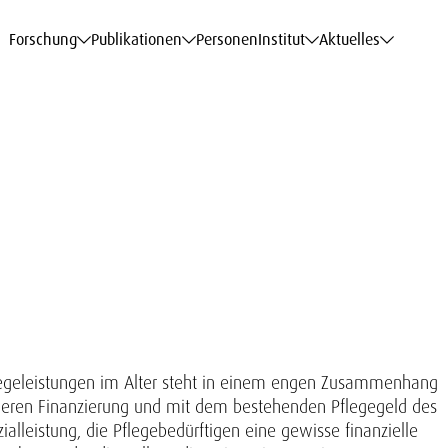
haftsdaten
haftsdaten
haftsdaten
haftsdaten
Karriere
Karriere
Karriere
Karriere
Modelle am WIFO
Modelle am WIFO
Modelle am WIFO
Modelle am WIFO
Forschung
Publikationen
Personen
Institut
Aktuelles
flegeleistungen im Alter steht in einem engen Zusammenhang
deren Finanzierung und mit dem bestehenden Pflegegeld des
ialleistung, die Pflegebedürftigen eine gewisse finanzielle