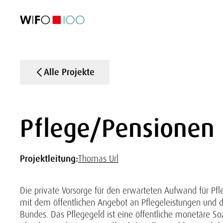
AKTUELL
AKTUELL
AKTUELL
AKTUELL
Außenhandel
Außenhandel
Außenhandel
Außenhandel
Visualisierungen
Visualisierungen
Visualisierungen
Visualisierungen
WIFO-Wirtsc
WIFO-Wirtsc
WIFO-Wirtsc
WIFO-Wirtsc
Alle Projekte
Pflege/Pensionen
Projektleitung:
Thomas Url
Die private Vorsorge für den erwarteten Aufwand für P
mit dem öffentlichen Angebot an Pflegeleistungen und 
Bundes. Das Pflegegeld ist eine öffentliche monetäre Soz