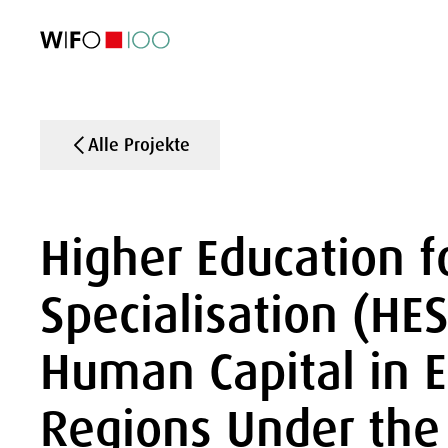
AKTUELL
AKTUELL
AKTUELL
AKTUELL
Außenhandel
Außenhandel
Außenhandel
Außenhandel
Visualisierungen
Visualisierungen
Visualisierungen
Visualisierungen
WIFO-Wirtsc
WIFO-Wirtsc
WIFO-Wirtsc
WIFO-Wirtsc
Alle Projekte
Higher Education f
Specialisation (HES
Human Capital in E
Regions Under the