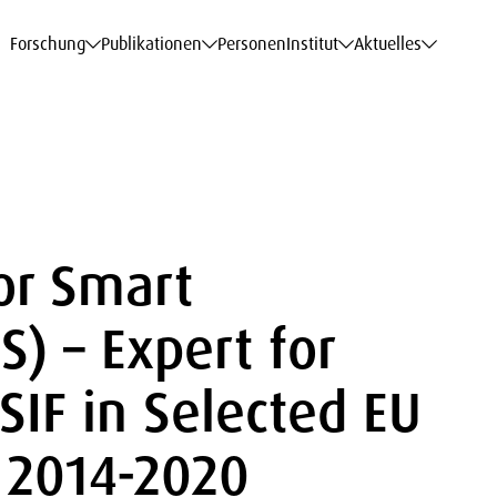
haftsdaten
haftsdaten
haftsdaten
haftsdaten
Karriere
Karriere
Karriere
Karriere
Modelle am WIFO
Modelle am WIFO
Modelle am WIFO
Modelle am WIFO
Forschung
Publikationen
Personen
Institut
Aktuelles
or Smart
S) – Expert for
SIF in Selected EU
 2014-2020