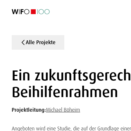
AKTUELL
AKTUELL
AKTUELL
AKTUELL
Außenhandel
Außenhandel
Außenhandel
Außenhandel
Visualisierungen
Visualisierungen
Visualisierungen
Visualisierungen
WIFO-Wirtsc
WIFO-Wirtsc
WIFO-Wirtsc
WIFO-Wirtsc
Alle Projekte
Ein zukunftsgerech
Beihilfenrahmen
Projektleitung:
Michael Böheim
Angeboten wird eine Studie, die auf der Grundlage eine