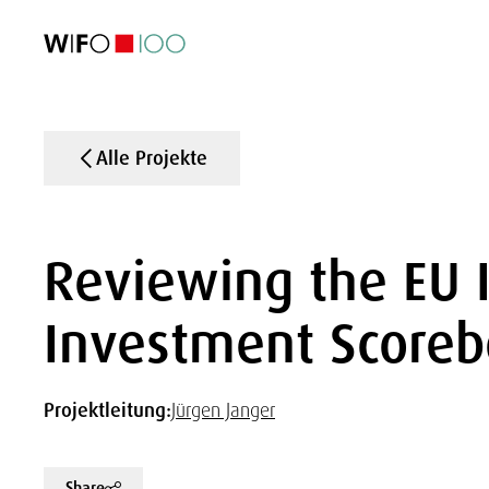
AKTUELL
AKTUELL
AKTUELL
AKTUELL
Außenhandel
Außenhandel
Außenhandel
Außenhandel
Visualisierungen
Visualisierungen
Visualisierungen
Visualisierungen
WIFO-Wirtsc
WIFO-Wirtsc
WIFO-Wirtsc
WIFO-Wirtsc
Alle Projekte
Reviewing the EU 
Investment Scoreb
Projektleitung:
Jürgen Janger
Share