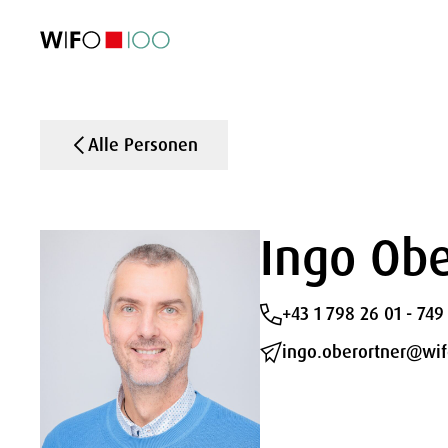
AKTUELL
AKTUELL
AKTUELL
AKTUELL
Außenhandel
Außenhandel
Außenhandel
Außenhandel
Visualisierungen
Visualisierungen
Visualisierungen
Visualisierungen
WIFO-Wirtsc
WIFO-Wirtsc
WIFO-Wirtsc
WIFO-Wirtsc
Alle Personen
Ingo Obe
+43 1 798 26 01 - 749
ingo.oberortner@wif