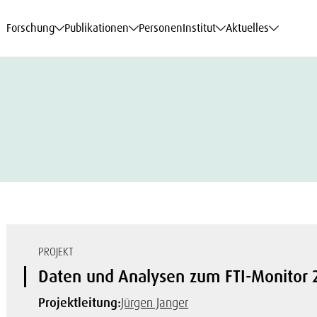
haftsdaten
haftsdaten
haftsdaten
haftsdaten
Karriere
Karriere
Karriere
Karriere
Modelle am WIFO
Modelle am WIFO
Modelle am WIFO
Modelle am WIFO
Forschung
Publikationen
Personen
Institut
Aktuelles
PROJEKT
Daten und Analysen zum FTI-Monitor 
Projektleitung:
Jürgen Janger