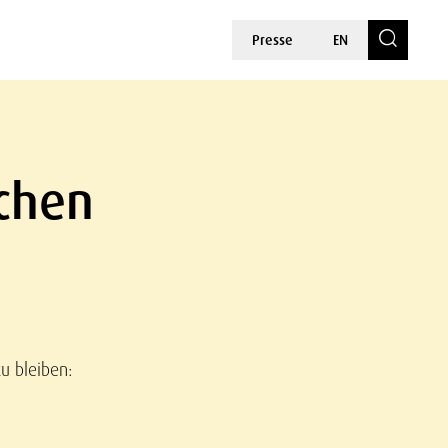
Presse
EN
schen
u bleiben: