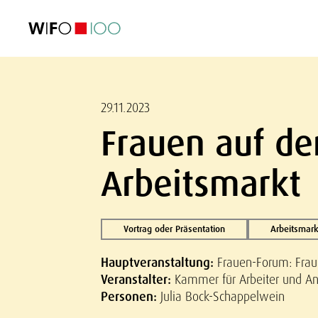
AKTUELL
AKTUELL
AKTUELL
AKTUELL
Außenhandel
Außenhandel
Außenhandel
Außenhandel
Visualisierungen
Visualisierungen
Visualisierungen
Visualisierungen
WIFO-Wirtsc
WIFO-Wirtsc
WIFO-Wirtsc
WIFO-Wirtsc
29.11.2023
Frauen auf de
Arbeitsmarkt
Vortrag oder Präsentation
Arbeitsmark
Hauptveranstaltung:
Frauen-Forum: Frau
Veranstalter:
Kammer für Arbeiter und Ang
Personen:
Julia Bock-Schappelwein