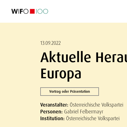
AKTUELL
AKTUELL
AKTUELL
AKTUELL
Außenhandel
Außenhandel
Außenhandel
Außenhandel
Visualisierungen
Visualisierungen
Visualisierungen
Visualisierungen
WIFO-Wirtsc
WIFO-Wirtsc
WIFO-Wirtsc
WIFO-Wirtsc
13.09.2022
Aktuelle Hera
Europa
Vortrag oder Präsentation
Veranstalter:
Österreichische Volkspartei
Personen:
Gabriel Felbermayr
Institution:
Österreichische Volkspartei