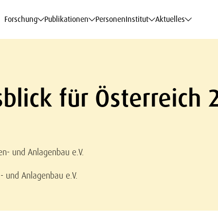
haftsdaten
haftsdaten
haftsdaten
haftsdaten
Karriere
Karriere
Karriere
Karriere
Modelle am WIFO
Modelle am WIFO
Modelle am WIFO
Modelle am WIFO
Forschung
Publikationen
Personen
Institut
Aktuelles
blick für Österreich
en- und Anlagenbau e.V.
- und Anlagenbau e.V.