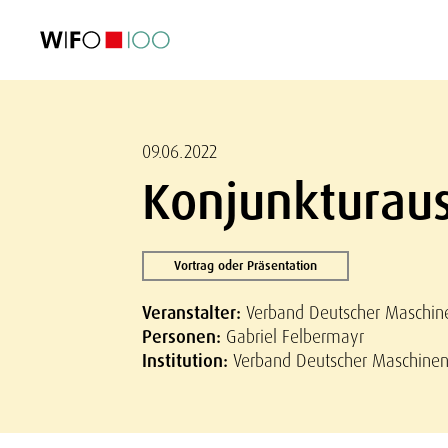
AKTUELL
AKTUELL
AKTUELL
AKTUELL
Außenhandel
Außenhandel
Außenhandel
Außenhandel
Visualisierungen
Visualisierungen
Visualisierungen
Visualisierungen
WIFO-Wirtsc
WIFO-Wirtsc
WIFO-Wirtsc
WIFO-Wirtsc
09.06.2022
Konjunkturaus
Vortrag oder Präsentation
Veranstalter:
Verband Deutscher Maschin
Personen:
Gabriel Felbermayr
Institution:
Verband Deutscher Maschinen