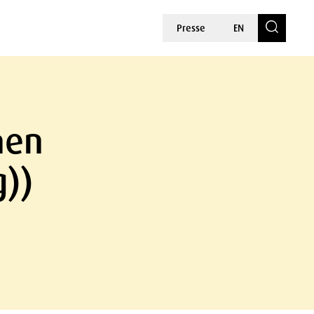
Presse
EN
hen
g))