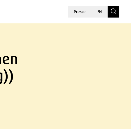
Presse
EN
hen
g))