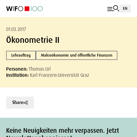
EN
01.03.2017
Ökonometrie II
Lehrauftrag
Makroökonomie und öffentliche Finanzen
Personen:
Thomas Url
Institution:
Karl-Franzens-Universität Graz
Share
Keine Neuigkeiten mehr verpassen. Jetzt