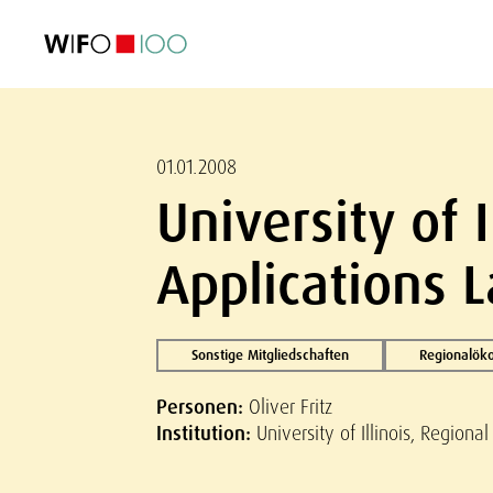
AKTUELL
AKTUELL
AKTUELL
AKTUELL
Außenhandel
Außenhandel
Außenhandel
Außenhandel
Visualisierungen
Visualisierungen
Visualisierungen
Visualisierungen
WIFO-Wirtsc
WIFO-Wirtsc
WIFO-Wirtsc
WIFO-Wirtsc
01.01.2008
University of 
Applications 
Sonstige Mitgliedschaften
Regionalök
Personen:
Oliver Fritz
Institution:
University of Illinois, Region