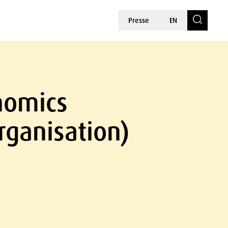
Presse
EN
onomics
rganisation)