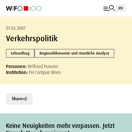
EN
01.03.2007
Verkehrspolitik
Lehrauftrag
Regionalökonomie und räumliche Analyse
Personen:
Wilfried Puwein
Institution:
FH Campus Wien
Share
Keine Neuigkeiten mehr verpassen. Jetzt