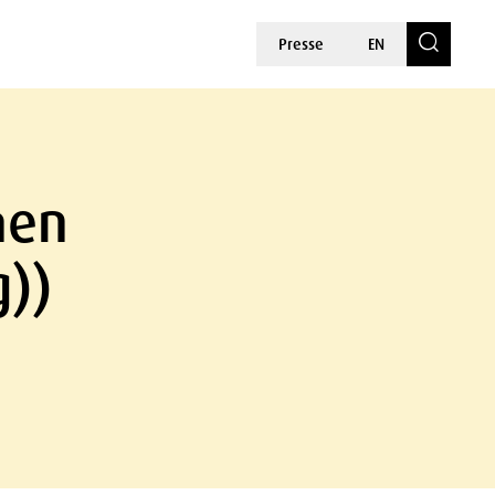
Presse
EN
hen
g))