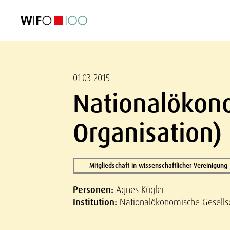
AKTUELL
AKTUELL
AKTUELL
AKTUELL
Außenhandel
Außenhandel
Außenhandel
Außenhandel
Visualisierungen
Visualisierungen
Visualisierungen
Visualisierungen
WIFO-Wirtsc
WIFO-Wirtsc
WIFO-Wirtsc
WIFO-Wirtsc
01.03.2015
Nationalökono
Organisation)
Mitgliedschaft in wissenschaftlicher Vereinigung
Personen:
Agnes Kügler
Institution:
Nationalökonomische Gesells