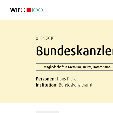
AKTUELL
AKTUELL
AKTUELL
AKTUELL
Außenhandel
Außenhandel
Außenhandel
Außenhandel
Visualisierungen
Visualisierungen
Visualisierungen
Visualisierungen
WIFO-Wirtsc
WIFO-Wirtsc
WIFO-Wirtsc
WIFO-Wirtsc
01.04.2010
Bundeskanzler
Mitgliedschaft in Gremium, Beirat, Kommission
Personen:
Hans Pitlik
Institution:
Bundeskanzleramt