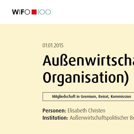
AKTUELL
AKTUELL
AKTUELL
AKTUELL
Außenhandel
Außenhandel
Außenhandel
Außenhandel
Visualisierungen
Visualisierungen
Visualisierungen
Visualisierungen
WIFO-Wirtsc
WIFO-Wirtsc
WIFO-Wirtsc
WIFO-Wirtsc
01.01.2015
Außenwirtscha
Organisation)
Mitgliedschaft in Gremium, Beirat, Kommission
Personen:
Elisabeth Christen
Institution:
Außenwirtschaftspolitischer Be