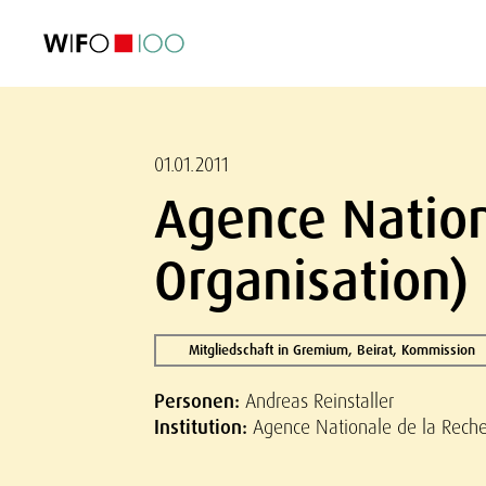
AKTUELL
AKTUELL
AKTUELL
AKTUELL
Außenhandel
Außenhandel
Außenhandel
Außenhandel
Visualisierungen
Visualisierungen
Visualisierungen
Visualisierungen
WIFO-Wirtsc
WIFO-Wirtsc
WIFO-Wirtsc
WIFO-Wirtsc
01.01.2011
Agence Nation
Organisation)
Mitgliedschaft in Gremium, Beirat, Kommission
Personen:
Andreas Reinstaller
Institution:
Agence Nationale de la Rech