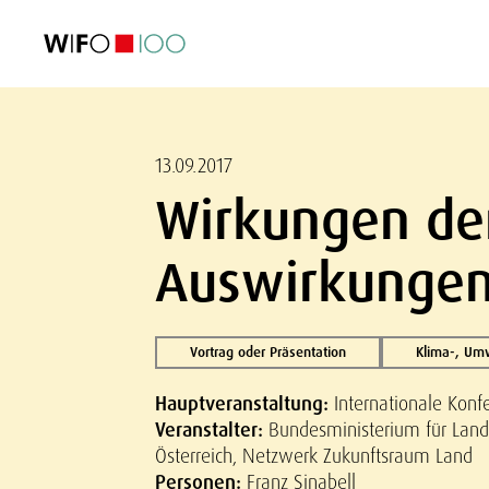
AKTUELL
AKTUELL
AKTUELL
AKTUELL
Außenhandel
Außenhandel
Außenhandel
Außenhandel
Visualisierungen
Visualisierungen
Visualisierungen
Visualisierungen
WIFO-Wirtsc
WIFO-Wirtsc
WIFO-Wirtsc
WIFO-Wirtsc
13.09.2017
Wirkungen der
Auswirkungen 
Vortrag oder Präsentation
Klima-, Um
Hauptveranstaltung:
Internationale Konf
Veranstalter:
Bundesministerium für Land
Österreich, Netzwerk Zukunftsraum Land
Personen:
Franz Sinabell