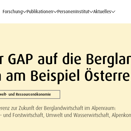
haftsdaten
haftsdaten
haftsdaten
haftsdaten
Karriere
Karriere
Karriere
Karriere
Modelle am WIFO
Modelle am WIFO
Modelle am WIFO
Modelle am WIFO
Forschung
Publikationen
Personen
Institut
Aktuelles
 GAP auf die Berglan
am Beispiel Österre
welt- und Ressourcenökonomie
erenz zur Zukunft der Berglandwirtschaft im Alpenraum:
- und Forstwirtschaft, Umwelt und Wasserwirtschaft, Alpenko