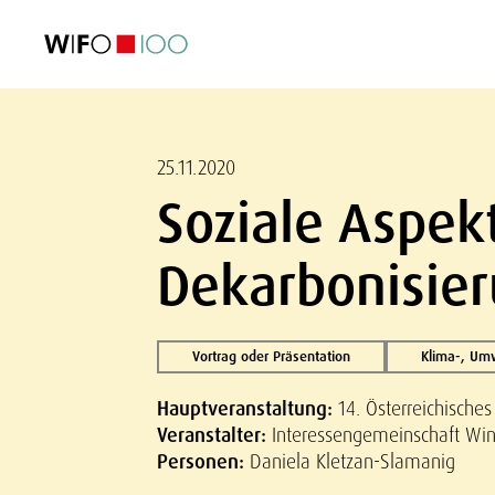
AKTUELL
AKTUELL
AKTUELL
AKTUELL
Außenhandel
Außenhandel
Außenhandel
Außenhandel
Visualisierungen
Visualisierungen
Visualisierungen
Visualisierungen
WIFO-Wirtsc
WIFO-Wirtsc
WIFO-Wirtsc
WIFO-Wirtsc
25.11.2020
Soziale Aspek
Dekarbonisie
Vortrag oder Präsentation
Klima-, Um
Hauptveranstaltung:
14. Österreichisch
Veranstalter:
Interessengemeinschaft Wind
Personen:
Daniela Kletzan-Slamanig