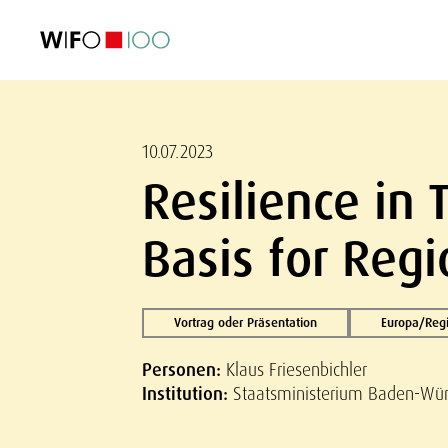
AKTUELL
AKTUELL
AKTUELL
AKTUELL
Außenhandel
Außenhandel
Außenhandel
Außenhandel
Visualisierungen
Visualisierungen
Visualisierungen
Visualisierungen
WIFO-Wirtsc
WIFO-Wirtsc
WIFO-Wirtsc
WIFO-Wirtsc
10.07.2023
Resilience in 
Basis for Regi
Vortrag oder Präsentation
Europa/Regi
Personen:
Klaus Friesenbichler
Institution:
Staatsministerium Baden-Wü