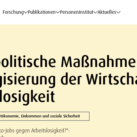
haftsdaten
haftsdaten
haftsdaten
haftsdaten
Karriere
Karriere
Karriere
Karriere
Modelle am WIFO
Modelle am WIFO
Modelle am WIFO
Modelle am WIFO
Forschung
Publikationen
Personen
Institut
Aktuelles
olitische Maßnahmen
isierung der Wirtsch
losigkeit
tökonomie, Einkommen und soziale Sicherheit
o-Jobs gegen Arbeitslosigkeit?":