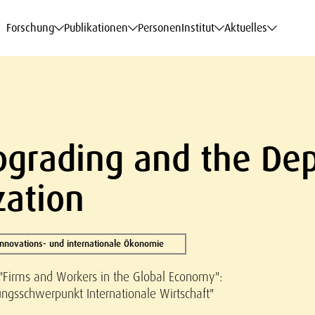
haftsdaten
haftsdaten
haftsdaten
haftsdaten
Karriere
Karriere
Karriere
Karriere
Modelle am WIFO
Modelle am WIFO
Modelle am WIFO
Modelle am WIFO
Forschung
Publikationen
Personen
Institut
Aktuelles
pgrading and the Dep
zation
 Innovations- und internationale Ökonomie
"Firms and Workers in the Global Economy":
gsschwerpunkt Internationale Wirtschaft"