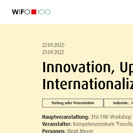
AKTUELL
AKTUELL
AKTUELL
AKTUELL
Außenhandel
Außenhandel
Außenhandel
Außenhandel
Visualisierungen
Visualisierungen
Visualisierungen
Visualisierungen
WIFO-Wirtsc
WIFO-Wirtsc
WIFO-Wirtsc
WIFO-Wirtsc
22.09.2022-
23.09.2022
Innovation, U
Internationali
Vortrag oder Präsentation
Industrie-,
Hauptveranstaltung:
31st FIW-Workshop 
Veranstalter:
Kompetenzzentrum "Forschun
Personen:
Birgit Meyer