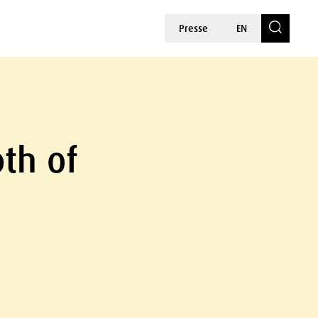
Presse
EN
th of