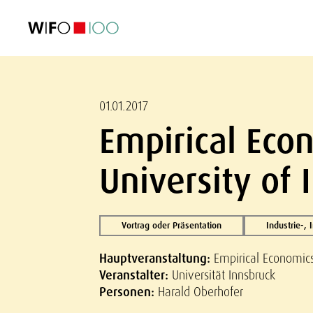
AKTUELL
AKTUELL
AKTUELL
AKTUELL
Außenhandel
Außenhandel
Außenhandel
Außenhandel
Visualisierungen
Visualisierungen
Visualisierungen
Visualisierungen
WIFO-Wirtsc
WIFO-Wirtsc
WIFO-Wirtsc
WIFO-Wirtsc
01.01.2017
Empirical Eco
University of 
Vortrag oder Präsentation
Industrie-,
Hauptveranstaltung:
Empirical Economics
Veranstalter:
Universität Innsbruck
Personen:
Harald Oberhofer