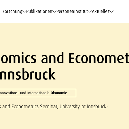
haftsdaten
haftsdaten
haftsdaten
haftsdaten
Karriere
Karriere
Karriere
Karriere
Modelle am WIFO
Modelle am WIFO
Modelle am WIFO
Modelle am WIFO
Forschung
Publikationen
Personen
Institut
Aktuelles
nomics and Economet
Innsbruck
 Innovations- und internationale Ökonomie
 and Econometrics Seminar, University of Innsbruck: