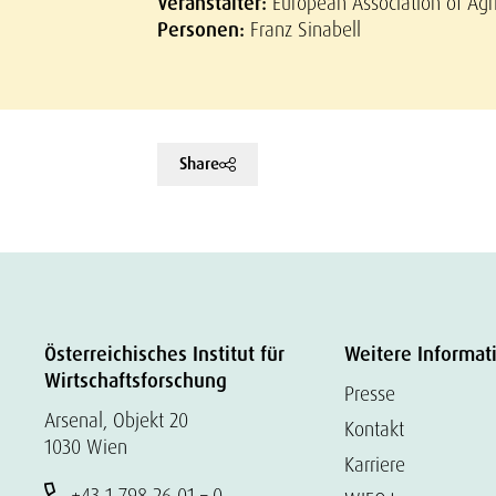
Veranstalter:
European Association of Agr
Personen:
Franz Sinabell
Share
Österreichisches Institut für
Weitere Informat
Wirtschaftsforschung
Presse
Arsenal, Objekt 20
Kontakt
1030 Wien
Karriere
+43 1 798 26 01 – 0