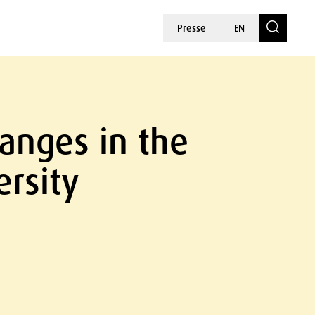
Presse
EN
hanges in the
ersity