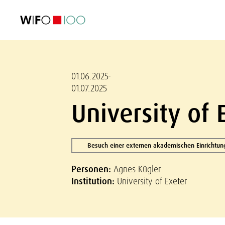
AKTUELL
AKTUELL
AKTUELL
AKTUELL
Außenhandel
Außenhandel
Außenhandel
Außenhandel
Visualisierungen
Visualisierungen
Visualisierungen
Visualisierungen
WIFO-Wirtsc
WIFO-Wirtsc
WIFO-Wirtsc
WIFO-Wirtsc
01.06.2025-
01.07.2025
University of 
Besuch einer externen akademischen Einrichtun
Personen:
Agnes Kügler
Institution:
University of Exeter