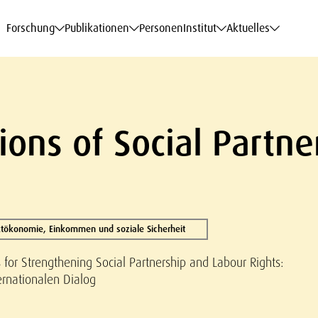
haftsdaten
haftsdaten
haftsdaten
haftsdaten
Karriere
Karriere
Karriere
Karriere
Modelle am WIFO
Modelle am WIFO
Modelle am WIFO
Modelle am WIFO
Forschung
Publikationen
Personen
Institut
Aktuelles
tions of Social Partn
tökonomie, Einkommen und soziale Sicherheit
 for Strengthening Social Partnership and Labour Rights:
ernationalen Dialog