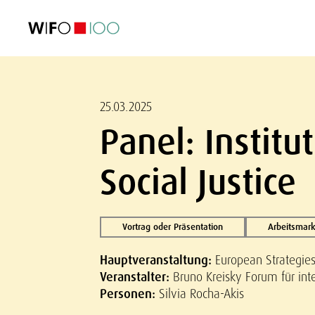
AKTUELL
AKTUELL
AKTUELL
AKTUELL
Außenhandel
Außenhandel
Außenhandel
Außenhandel
Visualisierungen
Visualisierungen
Visualisierungen
Visualisierungen
WIFO-Wirtsc
WIFO-Wirtsc
WIFO-Wirtsc
WIFO-Wirtsc
25.03.2025
Panel: Institu
Social Justice
Vortrag oder Präsentation
Arbeitsmark
Hauptveranstaltung:
European Strategies
Veranstalter:
Bruno Kreisky Forum für int
Personen:
Silvia Rocha-Akis