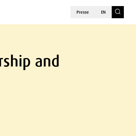
Presse
EN
ership and