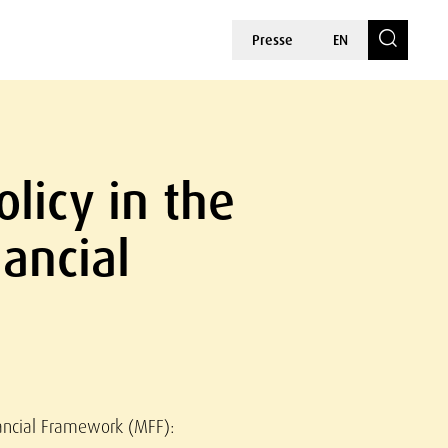
Presse
EN
licy in the
ancial
nancial Framework (MFF):