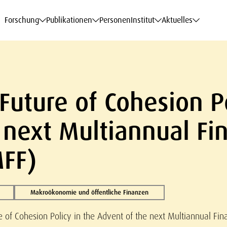
haftsdaten
haftsdaten
haftsdaten
haftsdaten
Karriere
Karriere
Karriere
Karriere
Modelle am WIFO
Modelle am WIFO
Modelle am WIFO
Modelle am WIFO
Forschung
Publikationen
Personen
Institut
Aktuelles
Future of Cohesion Po
 next Multiannual Fin
FF)
Makroökonomie und öffentliche Finanzen
 of Cohesion Policy in the Advent of the next Multiannual Fi