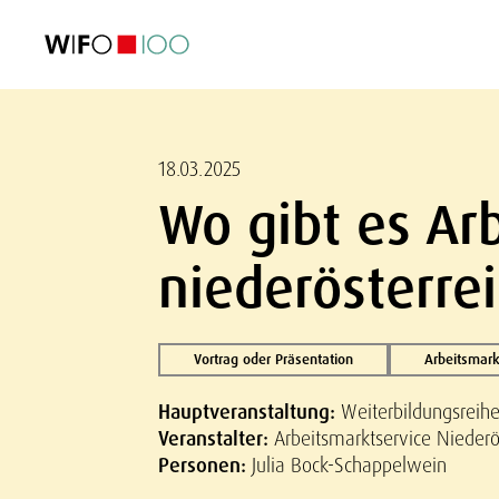
AKTUELL
AKTUELL
AKTUELL
AKTUELL
Außenhandel
Außenhandel
Außenhandel
Außenhandel
Visualisierungen
Visualisierungen
Visualisierungen
Visualisierungen
WIFO-Wirtsc
WIFO-Wirtsc
WIFO-Wirtsc
WIFO-Wirtsc
18.03.2025
Wo gibt es Ar
niederösterre
Vortrag oder Präsentation
Arbeitsmark
Hauptveranstaltung:
Weiterbildungsreihe
Veranstalter:
Arbeitsmarktservice Niederö
Personen:
Julia Bock-Schappelwein