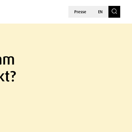
Presse
EN
 am
kt?